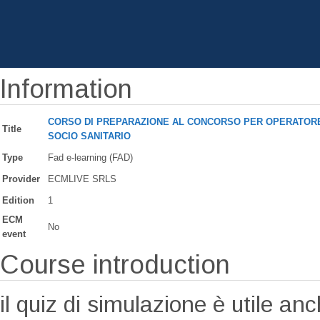
Information
CORSO DI PREPARAZIONE AL CONCORSO PER OPERATOR
Title
SOCIO SANITARIO
Type
Fad e-learning (FAD)
Provider
ECMLIVE SRLS
Edition
1
ECM
No
event
Course introduction
il quiz di simulazione è utile a