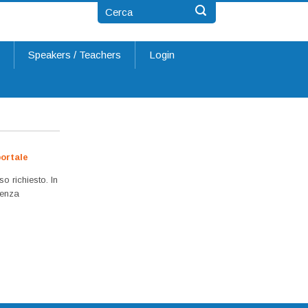
t
Speakers / Teachers
Login
ortale
so richiesto. In
 senza