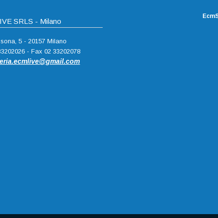
EcmS
VE SRLS - Milano
ssona, 5 - 20157 Milano
 33202026 - Fax 02 33202078
teria.ecmlive@gmail.com