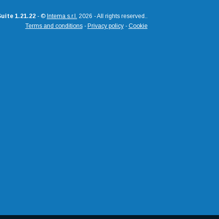
uite 1.21.22
- ©
Intema s.r.l.
2026 - All rights reserved..
Terms and conditions
-
Privacy policy
-
Cookie