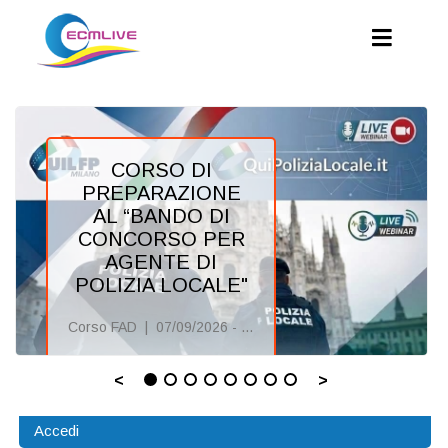
CORSO DI
PREPARAZIONE
AL “BANDO DI
CONCORSO PER
AGENTE DI
POLIZIA LOCALE"
Corso FAD | 07/09/2026 - 30/10/2026
Scheda del
<
>
corso
Sign up
Accedi