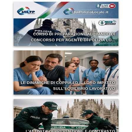
CORSO DI PREPARAZIONE AL “BANDO DI
CONCORSO PER AGENTE DI POLIZIA LO...
LE DINAMICHE DI COPPIA ED IL LORO IMPATTO
SULL'EQUILIBRIO LAVORATIVO
L’ATTIVITA’ DI PREVENZIONE E CONTRASTO