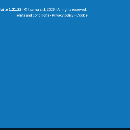
uite 1.21.22
- ©
Intema s.r.l.
2026 - All rights reserved..
Terms and conditions
-
Privacy policy
-
Cookie