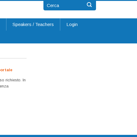
t
Speakers / Teachers
Login
ortale
so richiesto. In
 senza