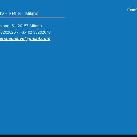
EcmS
VE SRLS - Milano
ssona, 5 - 20157 Milano
 33202026 - Fax 02 33202078
teria.ecmlive@gmail.com