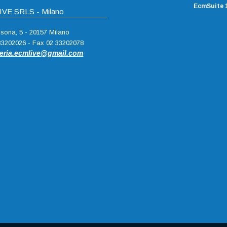
EcmSuite 1
VE SRLS - Milano
ssona, 5 - 20157 Milano
 33202026 - Fax 02 33202078
teria.ecmlive@gmail.com