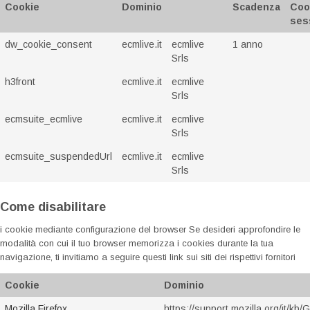
Cookie
Dominio
Scadenza
Coo
ses
dw_cookie_consent
ecmlive.it
ecmlive
1 anno
Srls
h3front
ecmlive.it
ecmlive
Srls
ecmsuite_ecmlive
ecmlive.it
ecmlive
Srls
ecmsuite_suspendedUrl
ecmlive.it
ecmlive
Srls
Come disabilitare
i cookie mediante configurazione del browser Se desideri approfondire le
modalità con cui il tuo browser memorizza i cookies durante la tua
navigazione, ti invitiamo a seguire questi link sui siti dei rispettivi fornitori
Cookie
Dominio
Mozilla Firefox
https://support.mozilla.org/it/