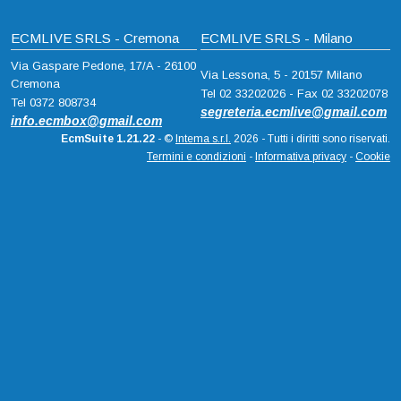
ECMLIVE SRLS - Cremona
ECMLIVE SRLS - Milano
Via Gaspare Pedone, 17/A - 26100
Via Lessona, 5 - 20157 Milano
Cremona
Tel 02 33202026 - Fax 02 33202078
Tel 0372 808734
segreteria.ecmlive@gmail.com
info.ecmbox@gmail.com
EcmSuite 1.21.22
- ©
Intema s.r.l.
2026 - Tutti i diritti sono riservati.
Termini e condizioni
-
Informativa privacy
-
Cookie